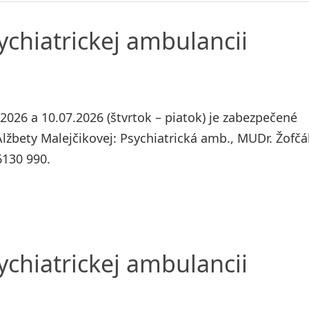
chiatrickej ambulancii
026 a 10.07.2026 (štvrtok – piatok) je zabezpečené
žbety Malejčikovej: Psychiatrická amb., MUDr. Žofčá
6130 990.
chiatrickej ambulancii