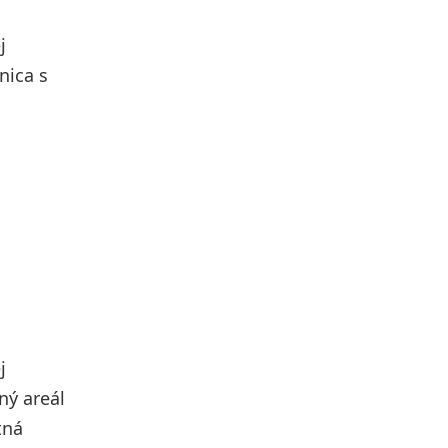
j
nica s
j
ný areál
tná