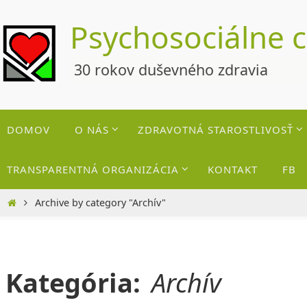
Skip
Psychosociálne 
to
content
30 rokov duševného zdravia
Skip
DOMOV
O NÁS
ZDRAVOTNÁ STAROSTLIVOSŤ
to
content
TRANSPARENTNÁ ORGANIZÁCIA
KONTAKT
FB
Home
Archive by category "Archív"
Kategória:
Archív