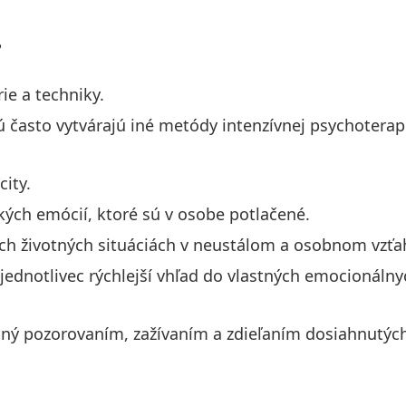
?
ie a techniky.
ú často vytvárajú iné metódy intenzívnej psychoterap
city.
ých emócií, ktoré sú v osobe potlačené.
nych životných situáciách v neustálom a osobnom vzťa
jednotlivec rýchlejší vhľad do vlastných emocionálny
aný pozorovaním, zažívaním a zdieľaním dosiahnutýc