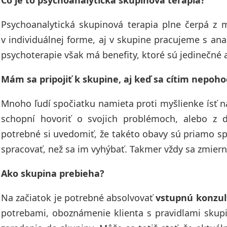
Čo je to psychoanalytická skupinová terapia?
Psychoanalytická skupinová terapia plne čerpá z 
v individuálnej forme, aj v skupine pracujeme s ana
psychoterapie však má benefity, ktoré sú jedinečné a 
Mám sa pripojiť k skupine, aj keď sa cítim nepoh
Mnoho ľudí spočiatku namieta proti myšlienke ísť na
schopní hovoriť o svojich problémoch, alebo z d
potrebné si uvedomiť, že takéto obavy sú priamo sp
spracovať, než sa im vyhýbať. Takmer vždy sa zmier
Ako skupina prebieha?
Na začiatok je potrebné absolvovať
vstupnú konzul
potrebami, oboznámenie klienta s pravidlami skup