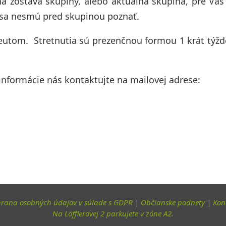
lna zostava skupiny, alebo aktuálna skupina, pre Vá
y sa nesmú pred skupinou poznať.
peutom. Stretnutia sú prezenčnou formou 1 krát týž
 informácie nás kontaktujte na mailovej adrese:
rana osobných údajov v súlade s GDPR
|
Občianske podnety
|
Kon
Na Löfflerovej 2 parkujete v zóne A2
.