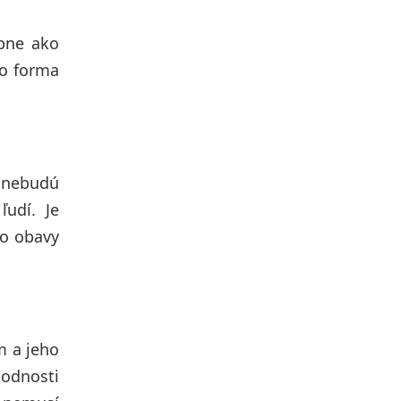
obne ako
to forma
e nebudú
ľudí. Je
to obavy
m a jeho
hodnosti