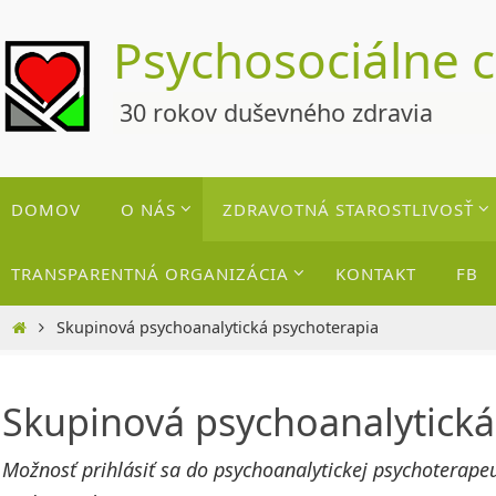
Skip
Psychosociálne 
to
content
30 rokov duševného zdravia
Skip
DOMOV
O NÁS
ZDRAVOTNÁ STAROSTLIVOSŤ
to
content
TRANSPARENTNÁ ORGANIZÁCIA
KONTAKT
FB
Home
Skupinová psychoanalytická psychoterapia
Skupinová psychoanalytická
Možnosť prihlásiť sa do psychoanalytickej psychoterapeu