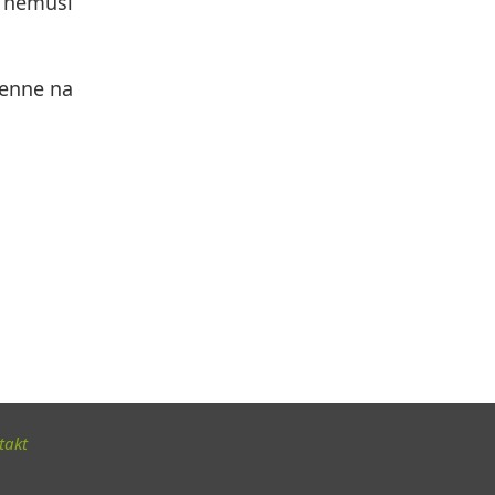
s nemusí
denne na
takt