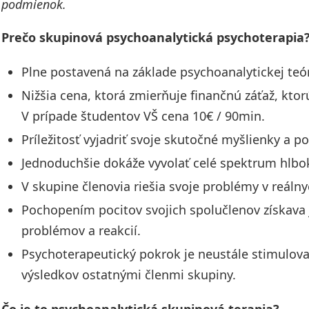
podmienok.
Prečo skupinová psychoanalytická psychoterapia
Plne postavená na základe psychoanalytickej teór
Nižšia cena, ktorá zmierňuje finančnú záťaž, ktor
V prípade študentov VŠ cena 10€ / 90min.
Príležitosť vyjadriť svoje skutočné myšlienky a po
Jednoduchšie dokáže vyvolať celé spektrum hlbok
V skupine členovia riešia svoje problémy v reál
Pochopením pocitov svojich spolučlenov získava 
problémov a reakcií.
Psychoterapeutický pokrok je neustále stimulov
výsledkov ostatnými členmi skupiny.