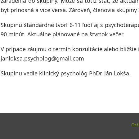
zaradenia do skupiny. Môže sa totiž stať, že aktuá
byť prínosná a vice versa. Zároveň, členovia skupin
Skupinu štandardne tvorí 6-11 ľudí aj s psychotera
90 minút. Aktuálne plánované na štvrtok večer.
V prípade záujmu o termín konzultácie alebo bližšie
janloksa.psycholog@gmail.com
Skupinu vedie klinický psychológ PhDr. Ján Lokša.
Och