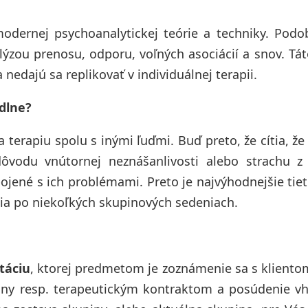
modernej psychoanalytickej teórie a techniky. Pod
lýzou prenosu, odporu, voľných asociácií a snov. Tá
nedajú sa replikovať v individuálnej terapii.
odlne?
 terapiu spolu s inými ľuďmi. Buď preto, že cítia, ž
ôvodu vnútornej neznášanlivosti alebo strachu z 
ojené s ich problémami. Preto je najvýhodnejšie tie
nia po niekoľkých skupinových sedeniach.
táciu
, ktorej predmetom je zoznámenie sa s kliento
iny resp. terapeutickým kontraktom a posúdenie v