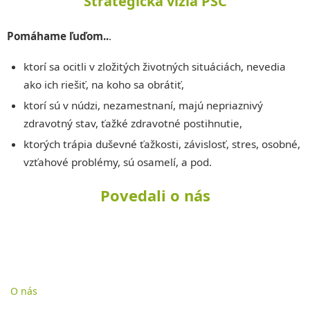
Strategická vízia PSC
Pomáhame ľuďom..
.
ktorí sa ocitli v zložitých životných situáciách, nevedia
ako ich riešiť, na koho sa obrátiť,
ktorí sú v núdzi, nezamestnaní, majú nepriaznivý
zdravotný stav, ťažké zdravotné postihnutie,
ktorých trápia duševné ťažkosti, závislosť, stres, osobné,
vzťahové problémy, sú osamelí, a pod.
Povedali o nás
O nás