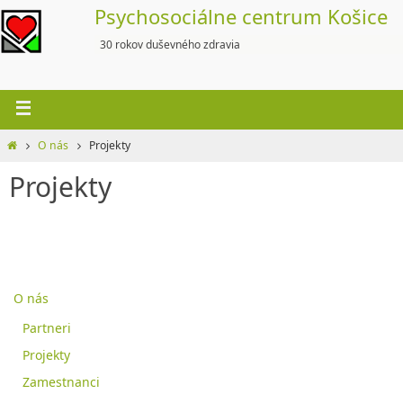
Skip
Psychosociálne centrum Košice
to
30 rokov duševného zdravia
content
Home
O nás
Projekty
Projekty
O nás
Partneri
Projekty
Zamestnanci