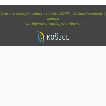
Ochrana osobných údajov v súlade s GDPR
|
Občianske podnety
|
Kontakt
Na Löfflerovej 2 parkujete v zóne A2
.