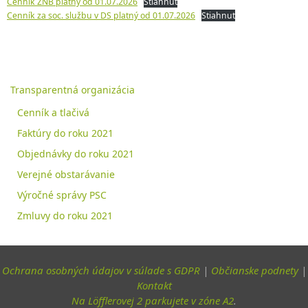
Cenník ZNB platný od 01.07.2026
Stiahnuť
Cenník za soc. službu v DS platný od 01.07.2026
Stiahnuť
Transparentná organizácia
Cenník a tlačivá
Faktúry do roku 2021
Objednávky do roku 2021
Verejné obstarávanie
Výročné správy PSC
Zmluvy do roku 2021
Ochrana osobných údajov v súlade s GDPR
|
Občianske podnety
|
Kontakt
Na Löfflerovej 2 parkujete v zóne A2
.