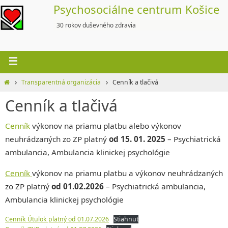
Skip
Psychosociálne centrum Košice
to
30 rokov duševného zdravia
content
Home
Transparentná organizácia
Cenník a tlačivá
Cenník a tlačivá
Cenník
výkonov na priamu platbu alebo výkonov
neuhrádzaných zo ZP platný
od 15. 01. 2025
– Psychiatrická
ambulancia, Ambulancia klinickej psychológie
Cenník
výkonov na priamu platbu a výkonov neuhrádzaných
zo ZP platný
od 01.02.2026
– Psychiatrická ambulancia,
Ambulancia klinickej psychológie
Cenník Útulok platný od 01.07.2026
Stiahnuť