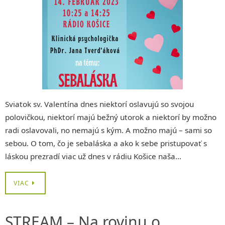
Sviatok sv. Valentína dnes niektorí oslavujú so svojou
polovičkou, niektorí majú bežný utorok a niektorí by možno
radi oslavovali, no nemajú s kým. A možno majú – sami so
sebou. O tom, čo je sebaláska a ako k sebe pristupovať s
láskou prezradí viac už dnes v rádiu Košice naša…
VIAC
STREAM – Na rovinu o