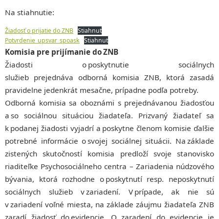
Na stiahnutie:
Žiadosť o prijatie do ZNB
Stiahnuť
Potvrdenie_upsvar_spoask
Stiahnuť
Komisia pre prijímanie do ZNB
Žiadosti o poskytnutie sociálnych
služieb prejednáva odborná komisia ZNB, ktorá zasadá
pravidelne jedenkrát mesačne, prípadne podľa potreby.
Odborná komisia sa oboznámi s prejednávanou žiadosťou
a so sociálnou situáciou žiadateľa. Prizvaný žiadateľ sa
k podanej žiadosti vyjadrí a poskytne členom komisie ďalšie
potrebné informácie o svojej sociálnej situácii. Na základe
zistených skutočností komisia predloží svoje stanovisko
riaditeľke Psychosociálneho centra – Zariadenia núdzového
bývania, ktorá rozhodne o poskytnutí resp. neposkytnutí
sociálnych služieb v zariadení. V prípade, ak nie sú
v zariadení voľné miesta, na základe záujmu žiadateľa ZNB
zaradí žiadosť do evidencie. O zaradení do evidencie je