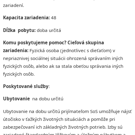
zariadení.
Kapacita zariadenia:
48
Dĺžka pobytu:
doba určitá
Komu poskytujeme pomoc? Cieľová skupina
zariadenia:
Fyzická osoba (jednotlivec s dieťaťom) v
nepriaznivej sociálnej situácii ohrozená správaním iných
fyzických osôb, alebo ak sa stala obeťou správania iných
fyzických osôb.
Poskytované služby
:
Ubytovanie
na dobu určitú
Ubytovanie na dobu určitú prijímateľom SoS umožňuje nájsť
útočisko v ťažkých životných situáciách a pomôže pri
zabezpečovaní ich základných životných potrieb. Izby sú
zariadené štandardným lôžkovým a úložným nábytkom a