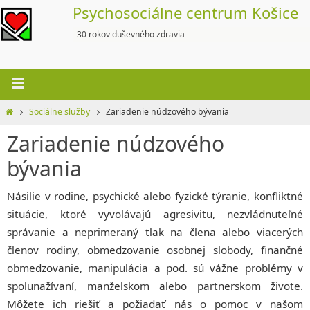
Skip
Psychosociálne centrum Košice
to
30 rokov duševného zdravia
content
Home
Sociálne služby
Zariadenie núdzového bývania
Zariadenie núdzového
bývania
Násilie v rodine, psychické alebo fyzické týranie, konfliktné
situácie, ktoré vyvolávajú agresivitu, nezvládnuteľné
správanie a neprimeraný tlak na člena alebo viacerých
členov rodiny, obmedzovanie osobnej slobody, finančné
obmedzovanie, manipulácia a pod. sú vážne problémy v
spolunažívaní, manželskom alebo partnerskom živote.
Môžete ich riešiť a požiadať nás o pomoc v našom