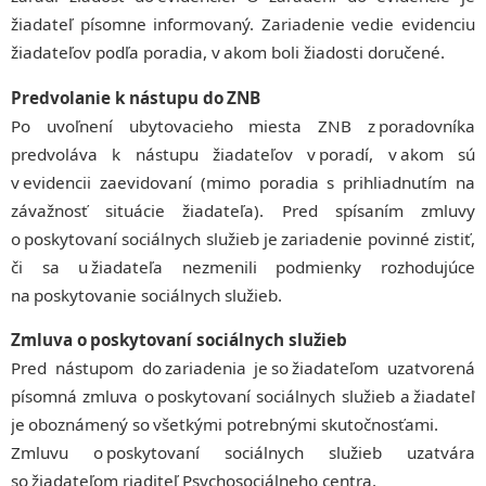
žiadateľ písomne informovaný. Zariadenie vedie evidenciu
žiadateľov podľa poradia, v akom boli žiadosti doručené.
Predvolanie k nástupu do ZNB
Po uvoľnení ubytovacieho miesta ZNB z poradovníka
predvoláva k nástupu žiadateľov v poradí, v akom sú
v evidencii zaevidovaní (mimo poradia s prihliadnutím na
závažnosť situácie žiadateľa). Pred spísaním zmluvy
o poskytovaní sociálnych služieb je zariadenie povinné zistiť,
či sa u žiadateľa nezmenili podmienky rozhodujúce
na poskytovanie sociálnych služieb.
Zmluva o poskytovaní sociálnych služieb
Pred nástupom do zariadenia je so žiadateľom uzatvorená
písomná zmluva o poskytovaní sociálnych služieb a žiadateľ
je oboznámený so všetkými potrebnými skutočnosťami.
Zmluvu o poskytovaní sociálnych služieb uzatvára
so žiadateľom riaditeľ Psychosociálneho centra.