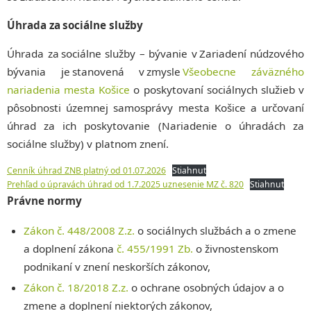
Úhrada za sociálne služby
Úhrada za sociálne služby – bývanie v Zariadení núdzového
bývania je stanovená v zmysle
Všeobecne záväzného
nariadenia mesta Košice
o poskytovaní sociálnych služieb v
pôsobnosti územnej samosprávy mesta Košice a určovaní
úhrad za ich poskytovanie (Nariadenie o úhradách za
sociálne služby) v platnom znení.
Cenník úhrad ZNB platný od 01.07.2026
Stiahnuť
Prehľad o úpravách úhrad od 1.7.2025 uznesenie MZ č. 820
Stiahnuť
Právne normy
Zákon č. 448/2008 Z.z.
o sociálnych službách a o zmene
a doplnení zákona
č. 455/1991 Zb.
o živnostenskom
podnikaní v znení neskorších zákonov,
Zákon č. 18/2018 Z.z.
o ochrane osobných údajov a o
zmene a doplnení niektorých zákonov,