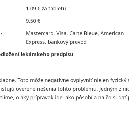
1.09 € za tabletu
9.50 €
-
Mastercard, Visa, Carte Bleue, American
Express, bankový prevod
redložení lekárskeho predpisu
abne. Toto môže negatívne ovplyvniť nielen fyzický s
istujú overené riešenia tohto problému. Jedným z nic
etlíme, o aký prípravok ide, ako pôsobí a na čo si dať