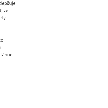
zlepšuje
, že
ty.
ko
u
ntánne –