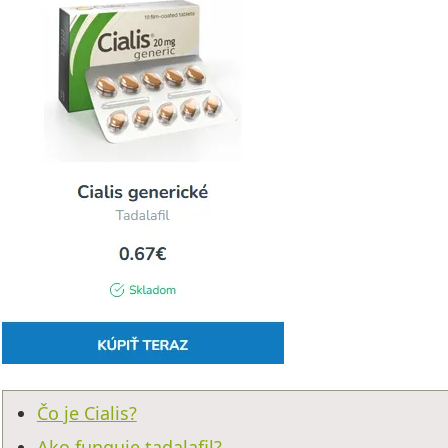
Čo je Cialis?
Ako funguje tadalafil?