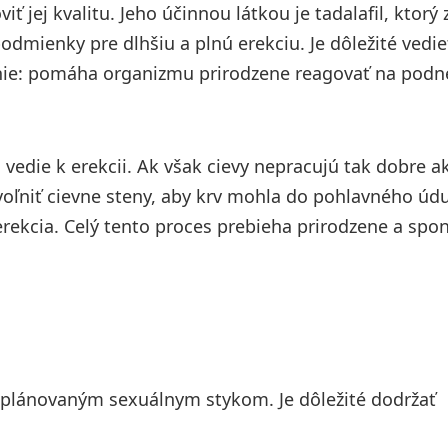
ť jej kvalitu. Jeho účinnou látkou je tadalafil, ktorý 
dmienky pre dlhšiu a plnú erekciu. Je dôležité vedieť
nie: pomáha organizmu prirodzene reagovať na podne
o vedie k erekcii. Ak však cievy nepracujú tak dobre a
voľniť cievne steny, aby krv mohla do pohlavného úd
rekcia. Celý tento proces prebieha prirodzene a spo
 plánovaným sexuálnym stykom. Je dôležité dodržať