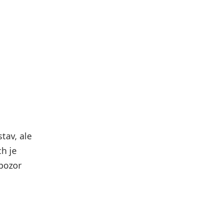
tav, ale
h je
 pozor