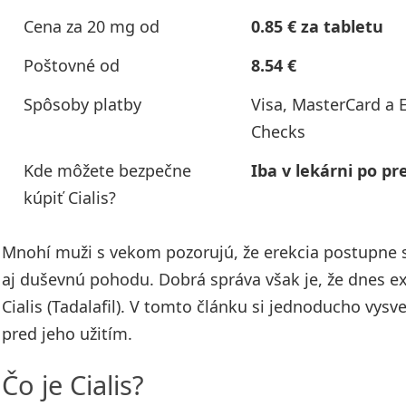
Cena za 20 mg od
0.85 € za tabletu
Poštovné od
8.54 €
Spôsoby platby
Visa, MasterCard a E
Checks
Kde môžete bezpečne
Iba v lekárni po p
kúpiť Cialis?
Mnohí muži s vekom pozorujú, že erekcia postupne sl
aj duševnú pohodu. Dobrá správa však je, že dnes ex
Cialis (Tadalafil). V tomto článku si jednoducho vysv
pred jeho užitím.
Čo je Cialis?