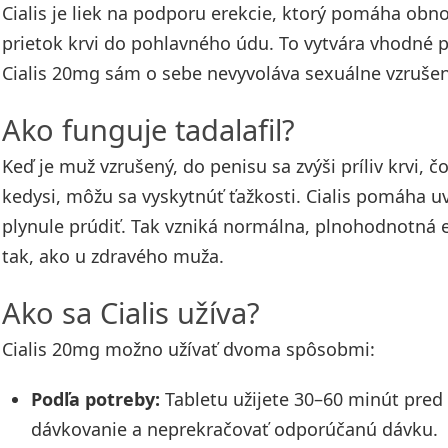
Cialis je liek na podporu erekcie, ktorý pomáha obnovi
prietok krvi do pohlavného údu. To vytvára vhodné po
Cialis 20mg sám o sebe nevyvoláva sexuálne vzruše
Ako funguje tadalafil?
Keď je muž vzrušený, do penisu sa zvýši príliv krvi, č
kedysi, môžu sa vyskytnúť ťažkosti. Cialis pomáha u
plynule prúdiť. Tak vzniká normálna, plnohodnotná e
tak, ako u zdravého muža.
Ako sa Cialis užíva?
Cialis 20mg možno užívať dvoma spôsobmi:
Podľa potreby:
Tabletu užijete 30–60 minút pred
dávkovanie a neprekračovať odporúčanú dávku.