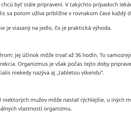
hcú byť stále pripravení. V takýchto prípadoch lekár
lis sa potom užíva približne v rovnakom čase každý d
e je viazaný na jedlo, čo je praktická výhoda.
érom: jej účinok môže trvať až 36 hodín. To samozre
rekcia. Organizmus je však počas tejto doby priprav
alis niekedy nazýva aj „tabletou víkendu“.
 U niektorých mužov môže nastať rýchlejšie, u iných 
uálnych vlastností organizmu.