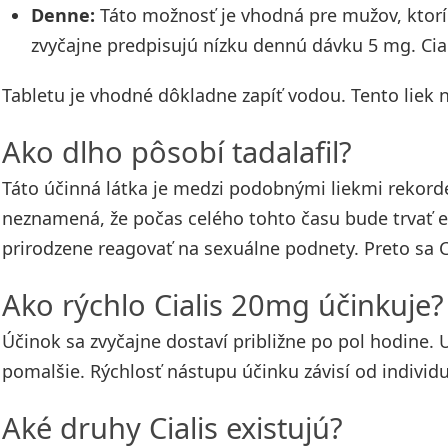
Denne:
Táto možnosť je vhodná pre mužov, ktorí c
zvyčajne predpisujú nízku dennú dávku 5 mg. Cia
Tabletu je vhodné dôkladne zapíť vodou. Tento liek ni
Ako dlho pôsobí tadalafil?
Táto účinná látka je medzi podobnými liekmi rekord
neznamená, že počas celého tohto času bude trvať e
prirodzene reagovať na sexuálne podnety. Preto sa Ci
Ako rýchlo Cialis 20mg účinkuje?
Účinok sa zvyčajne dostaví približne po pol hodine.
pomalšie. Rýchlosť nástupu účinku závisí od individ
Aké druhy Cialis existujú?