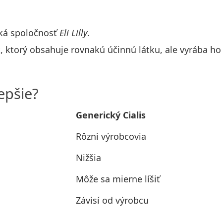
ká spoločnosť
Eli Lilly
.
t, ktorý obsahuje rovnakú účinnú látku, ale vyrába ho
epšie?
Generický Cialis
Rôzni výrobcovia
Nižšia
Môže sa mierne líšiť
Závisí od výrobcu