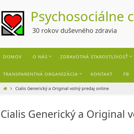
Skip
Psychosociálne 
to
content
30 rokov duševného zdravia
Skip
DOMOV
O NÁS
ZDRAVOTNÁ STAROSTLIVOSŤ
to
content
TRANSPARENTNÁ ORGANIZÁCIA
KONTAKT
FB
Home
Cialis Generický a Original volný predaj online
Cialis Generický a Original 