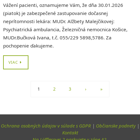
Vážení pacienti, oznamujeme Vám, že dňa 30.01.2026
(piatok) je zabezpečené zastupovanie dočasnej
neprítomnosti lekára: MUDr. Alžbety Malejčikovej:
Psychiatrická ambulancia, Železničná nemocnica Košice,
MUDr.Bučková Ivana, t.č. 055/229 5898,5786. Za
pochopenie ďakujeme.
VIAC
1
2
3
›
»
Ochrana osobných údajov v súlade s GDPR
|
Občianske podnety
|
Kontakt
Na Löfflerovej 2 parkujete v zóne A2
.