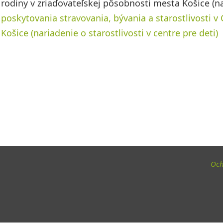
rodiny v zriaďovateľskej pôsobnosti mesta Košice (nar
poskytovania stravovania, bývania a starostlivosti v
Košice (nariadenie o starostlivosti v centre pre deti)
Och