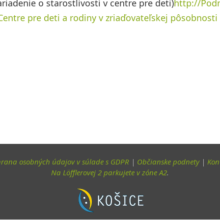
iadenie o starostlivosti v centre pre deti)
http://Pod
 Centre pre deti a rodiny v zriaďovateľskej pôsobnost
rana osobných údajov v súlade s GDPR
|
Občianske podnety
|
Kon
Na Löfflerovej 2 parkujete v zóne A2
.