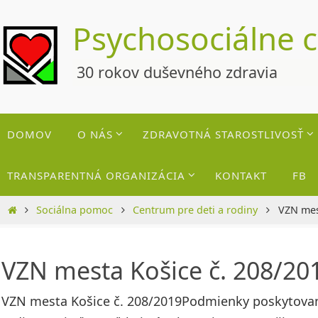
Skip
Psychosociálne 
to
content
30 rokov duševného zdravia
Skip
DOMOV
O NÁS
ZDRAVOTNÁ STAROSTLIVOSŤ
to
content
TRANSPARENTNÁ ORGANIZÁCIA
KONTAKT
FB
Home
Sociálna pomoc
Centrum pre deti a rodiny
VZN mes
VZN mesta Košice č. 208/20
VZN mesta Košice č. 208/2019Podmienky poskytovania 