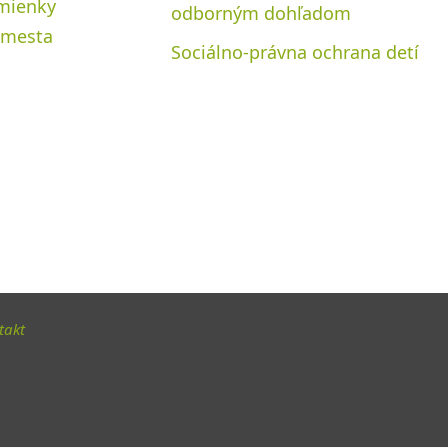
mienky
odborným dohľadom
i mesta
Sociálno-právna ochrana detí
takt