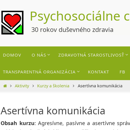
Skip
Psychosociálne 
to
content
30 rokov duševného zdravia
Skip
DOMOV
O NÁS
ZDRAVOTNÁ STAROSTLIVOSŤ
to
content
TRANSPARENTNÁ ORGANIZÁCIA
KONTAKT
FB
Home
Aktivity
Kurzy a školenia
Asertívna komunikácia
Asertívna komunikácia
Obsah kurzu
: Agresívne, pasívne a asertívne správ