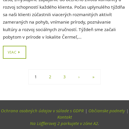
rozvoj schopností každého klienta. Počas uplynulého týždňa
sa naši klienti zúčastnili viacerých rozmanitých aktivít
zameraných na pohyb, vnímanie prírody, poznávanie
kultúry a rozvoj sociálnych zručností. Týždeň sme začali
pobytom v prírode v lokalite Čermeľ,…
VIAC
1
2
3
›
»
Ochrana osobných údajov v súlade s GDPR
|
Občianske podnety
|
Kontakt
Na Löfflerovej 2 parkujete v zóne A2
.