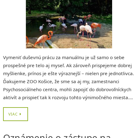
Vymeniť duševnú prácu za manuálnu je už samo o sebe
prospešné pre telo aj myseľ. Ak zároveň prispejeme dobrej
myšlienke, prínos je ešte výraznejší – nielen pre jednotlivca.
Ďakujeme ZOO Košice, že sme sa aj my, zamestnanci
Psychosociálneho centra, mohli zapojiť do dobrovoľníckych
aktivít a prispieť tak k rozvoju tohto výnimočného miesta….
VIAC
Oznámenie o zástupe na