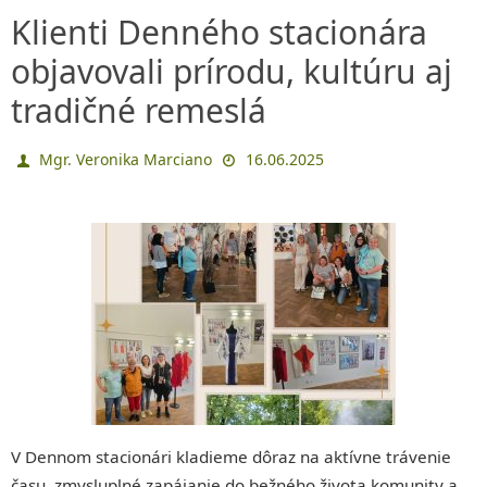
Klienti Denného stacionára
objavovali prírodu, kultúru aj
tradičné remeslá
Mgr. Veronika Marciano
16.06.2025
V Dennom stacionári kladieme dôraz na aktívne trávenie
času, zmysluplné zapájanie do bežného života komunity a