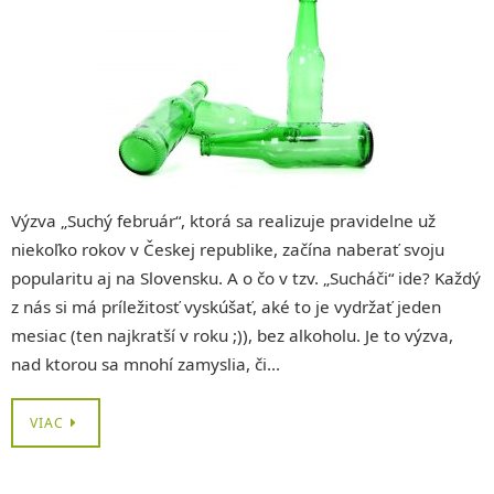
Výzva „Suchý február“, ktorá sa realizuje pravidelne už
niekoľko rokov v Českej republike, začína naberať svoju
popularitu aj na Slovensku. A o čo v tzv. „Sucháči“ ide? Každý
z nás si má príležitosť vyskúšať, aké to je vydržať jeden
mesiac (ten najkratší v roku ;)), bez alkoholu. Je to výzva,
nad ktorou sa mnohí zamyslia, či…
VIAC