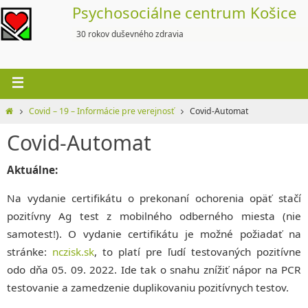
Skip
Psychosociálne centrum Košice
to
30 rokov duševného zdravia
content
Home
Covid – 19 – Informácie pre verejnosť
Covid-Automat
Covid-Automat
Aktuálne:
Na vydanie certifikátu o prekonaní ochorenia opäť stačí
pozitívny Ag test z mobilného odberného miesta (nie
samotest!). O vydanie certifikátu je možné požiadať na
stránke:
nczisk.sk
, to platí pre ľudí testovaných pozitívne
odo dňa 05. 09. 2022. Ide tak o snahu znížiť nápor na PCR
testovanie a zamedzenie duplikovaniu pozitívnych testov.