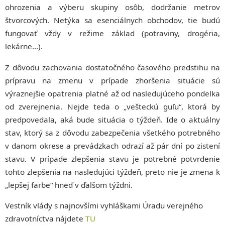
ohrozenia a výberu skupiny osôb, dodržanie metrov
štvorcových. Netýka sa esenciálnych obchodov, tie budú
fungovať vždy v režime základ (potraviny, drogéria,
lekárne…).
Z dôvodu zachovania dostatočného časového predstihu na
prípravu na zmenu v prípade zhoršenia situácie sú
výraznejšie opatrenia platné až od nasledujúceho pondelka
od zverejnenia. Nejde teda o „vešteckú guľu“, ktorá by
predpovedala, aká bude situácia o týždeň. Ide o aktuálny
stav, ktorý sa z dôvodu zabezpečenia všetkého potrebného
v danom okrese a prevádzkach odrazí až pár dní po zistení
stavu. V prípade zlepšenia stavu je potrebné potvrdenie
tohto zlepšenia na nasledujúci týždeň, preto nie je zmena k
„lepšej farbe“ hneď v ďalšom týždni.
Vestník vlády s najnovšími vyhláškami Úradu verejného
zdravotníctva nájdete
TU