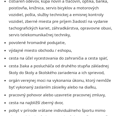
čistiareň odevov, kúpa novín a tlačovín, optika, banka,
poisťovňa, knižnica, servis bicyklov a motorových
vozidiel, pošta, služby technickej a emisnej kontroly
vozidiel, zberné miesta pre príjem žiadostí na vydanie
tachografických kariet, záhradkárstva, opravovne obuvi,
servis telekomunikačnej techniky,
povolené hromadné podujatie,
výdajné miesto obchodu / eshopu,
cesta na účel vycestovania do zahraničia a cesta späť,
cesta žiaka a poslucháča od druhého stupňa základnej
školy do školy a školského zariadenia a ich sprievod,
orgán verejnej moci na vykonania úkonu, ktorý nemôže
byť vykonaný zaslaním zásielky alebo na diaľku,
pracovný pohovor alebo uzavretie pracovnej zmluvy,
cesta na najbližší zberný dvor,
pobyt v prírode vrátane individuálneho športu mimo