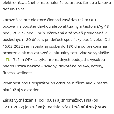
elektroinštalačného materiálu, železiarstva, farieb a lakov a
tiež knižnice.
Zároveň sa pre niektoré činnosti zavádza režim OP+ –
očkovaní s booster dávkou alebo aktuálnym testom (Ag 48
hod., PCR 72 hod.), príp. očkovaná a zároveň prekonaná v
posledných 180 dňoch, pri deťoch špecificky podľa veku. Od
15.02.2022 sem spadá aj osoba do 180 dní od prekonania
ochorenia ak má zároveň aj aktuálny test. Viac vo vyhláške
–
TU
. Režim OP+ sa týka hromadných podujatí s vysokou
mierou rizika nákazy – svadby, diskotéky, oslavy, hotely,
fitness, wellness.
Povinnosť nosiť respirátor pri odstupe nižšom ako 2 metre
platí už aj v exteriéri.
Zákaz vychádzania (od 10.01) aj zhromažďovania (od
12.01.2022) je
zrušený
, naďalej však
trvá núdzový stav
.