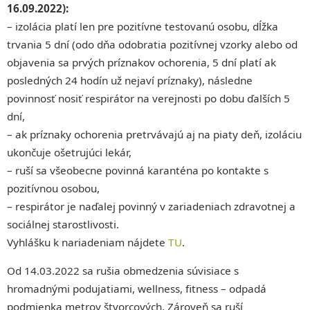
16.09.2022):
– izolácia platí len pre pozitívne testovanú osobu, dĺžka
trvania 5 dní (odo dňa odobratia pozitívnej vzorky alebo od
objavenia sa prvých príznakov ochorenia, 5 dní platí ak
posledných 24 hodín už nejaví príznaky), následne
povinnosť nosiť respirátor na verejnosti po dobu ďalších 5
dní,
– ak príznaky ochorenia pretrvávajú aj na piaty deň, izoláciu
ukončuje ošetrujúci lekár,
– ruší sa všeobecne povinná karanténa po kontakte s
pozitívnou osobou,
– respirátor je naďalej povinný v zariadeniach zdravotnej a
sociálnej starostlivosti.
Vyhlášku k nariadeniam nájdete
TU
.
Od 14.03.2022 sa rušia obmedzenia súvisiace s
hromadnými podujatiami, wellness, fitness – odpadá
podmienka metrov štvorcových. Zároveň sa ruší