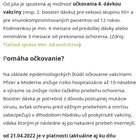
Od júla je spustená aj možnosť
očkovania 4. dávkou
vakcíny
(resp. 2. booster dávku) pre vekovú skupinu 50+ a
pre imunokompromitovaných pacientov od 12 rokov.
Podmienkou je min. 4 mesiace od predošlej dávky alebo
minimálne 3 mesiace od prekonania ochorenia. (Zdroj:
Tlačová správa Min. zdravotníctva
)
P
omáha očkovanie?
Na základe epidemiologických štúdií očkovanie vakcínami
Pfizer a Moderna znižuje riziko hospitalizácie až 10-násobne
a výrazne sa znižuje riziko ťažkého priebehu ochorenia.
Booster dávka je potrebná z dôvodu postupnej mutácie
vírusu, avšak ochranu pred vážnym priebehom a smrťou
zabezpečujú v dlhodobom hľadisku už poskytnuté vakcíny,
vďaka ktorým je následne aj po nakazení priebeh miernejší.
od 21.04.2022 je v platnosti (aktuálne aj ku dňu