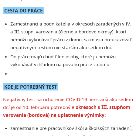
CESTA DO PRÁCE
Zamestnanci a podnikatelia v okresoch zaradených v IV.
a III. stupni varovania (čierne a bordové okresy), ktorí
nemôžu vykonávať prácu z domu, sa musia preukazovať
negatívnym testom nie starším ako sedem dní.
Do práce majú chodiť len osoby, ktoré ju nemôžu
vykonávať vzhľadom na povahu práce z domu.
KDE JE POTREBNÝ TEST
Negatívny test na ochorenie COVID-19 nie starší ako sedem
dní je od 10. februára potrebný
v okresoch s III. stupňom
varovania (bordová) na uplatnenie výnimky:
zamestnanie pre pracovníkov škôl a školských zariadení,