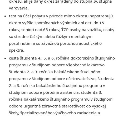
okresu, ak je daný okres zaradený do stupňa IV. stupňa
varovania,
test na účel pobytu v prírode mimo okresu nepotrebujú
okrem vyššie spomínaných výnimiek ani deti do 15
rokov, seniori nad 65 rokov, ŤZP osoby na vozíčku, osoby
so stredne ťažkým alebo ťažkým mentálnym
postihnutím a so závažnou poruchou autistického
spektra,
cesta študenta 4., 5. a 6. ročníka doktorského študijného
programu v študijnom odbore všeobecné lekárstvo,
študenta 2. a 3. ročníka bakalárskeho študijného
programu v študijnom odbore ošetrovateľstvo, študenta
2. a 3. ročníka bakalárskeho študijného programu v
študijnom odbore pôrodná asistencia, študenta 3.
ročníka bakalárskeho študijného programu v študijnom
odbore urgentná zdravotná starostlivosť do vysokej
školy, špecializovaného výučbového zariadenia a