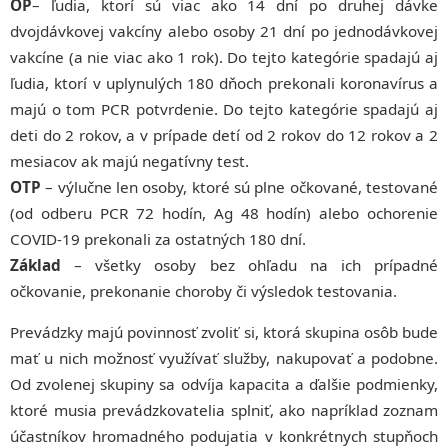
OP
– ľudia, ktorí sú viac ako 14 dní po druhej dávke
dvojdávkovej vakcíny alebo osoby 21 dní po jednodávkovej
vakcíne (a nie viac ako 1 rok). Do tejto kategórie spadajú aj
ľudia, ktorí v uplynulých 180 dňoch prekonali koronavírus a
majú o tom PCR potvrdenie. Do tejto kategórie spadajú aj
deti do 2 rokov, a v prípade detí od 2 rokov do 12 rokov a 2
mesiacov ak majú negatívny test.
OTP
– výlučne len osoby, ktoré sú plne očkované, testované
(od odberu PCR 72 hodín, Ag 48 hodín) alebo ochorenie
COVID-19 prekonali za ostatných 180 dní.
Základ
– všetky osoby bez ohľadu na ich prípadné
očkovanie, prekonanie choroby či výsledok testovania.
Prevádzky majú povinnosť zvoliť si, ktorá skupina osôb bude
mať u nich možnosť využívať služby, nakupovať a podobne.
Od zvolenej skupiny sa odvíja kapacita a ďalšie podmienky,
ktoré musia prevádzkovatelia splniť, ako napríklad zoznam
účastníkov hromadného podujatia v konkrétnych stupňoch