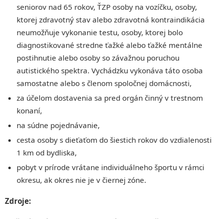
seniorov nad 65 rokov, ŤZP osoby na vozíčku, osoby,
ktorej zdravotný stav alebo zdravotná kontraindikácia
neumožňuje vykonanie testu, osoby, ktorej bolo
diagnostikované stredne ťažké alebo ťažké mentálne
postihnutie alebo osoby so závažnou poruchou
autistického spektra. Vychádzku vykonáva táto osoba
samostatne alebo s členom spoločnej domácnosti,
za účelom dostavenia sa pred orgán činný v trestnom
konaní,
na súdne pojednávanie,
cesta osoby s dieťaťom do šiestich rokov do vzdialenosti
1 km od bydliska,
pobyt v prírode vrátane individuálneho športu v rámci
okresu, ak okres nie je v čiernej zóne.
Zdroje: