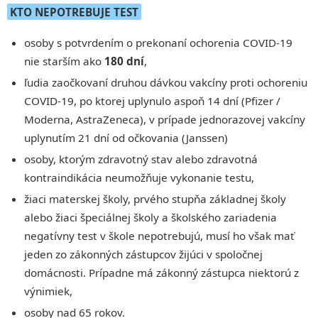
KTO NEPOTREBUJE TEST
osoby s potvrdením o prekonaní ochorenia COVID-19
nie starším ako
180 dní
,
ľudia zaočkovaní druhou dávkou vakcíny proti ochoreniu
COVID-19, po ktorej uplynulo aspoň 14 dní (Pfizer /
Moderna, AstraZeneca), v prípade jednorazovej vakcíny
uplynutím 21 dní od očkovania (Janssen)
osoby, ktorým zdravotný stav alebo zdravotná
kontraindikácia neumožňuje vykonanie testu,
žiaci materskej školy, prvého stupňa základnej školy
alebo žiaci špeciálnej školy a školského zariadenia
negatívny test v škole nepotrebujú, musí ho však mať
jeden zo zákonných zástupcov žijúci v spoločnej
domácnosti. Prípadne má zákonný zástupca niektorú z
výnimiek,
osoby nad 65 rokov.