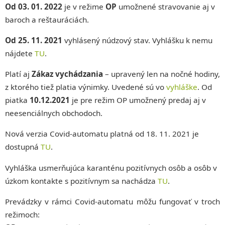
Od 03. 01. 2022
je v režime
OP
umožnené stravovanie aj v
baroch a reštauráciách.
Od 25. 11. 2021
vyhlásený núdzový stav. Vyhlášku k nemu
nájdete
TU
.
Platí aj
Zákaz vychádzania
– upravený len na nočné hodiny,
z ktorého tiež platia výnimky. Uvedené sú vo
vyhláške
. Od
piatka
10.12.2021
je pre režim OP umožnený predaj aj v
neesenciálnych obchodoch.
Nová verzia Covid-automatu platná od 18. 11. 2021 je
dostupná
TU
.
Vyhláška usmerňujúca karanténu pozitívnych osôb a osôb v
úzkom kontakte s pozitívnym sa nachádza
TU
.
Prevádzky v rámci Covid-automatu môžu fungovať v troch
režimoch: