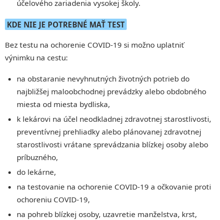
účelového zariadenia vysokej školy.
KDE NIE JE POTREBNÉ MAŤ TEST
Bez testu na ochorenie COVID-19 si možno uplatniť
výnimku na cestu:
na obstaranie nevyhnutných životných potrieb do
najbližšej maloobchodnej prevádzky alebo obdobného
miesta od miesta bydliska,
k lekárovi na účel neodkladnej zdravotnej starostlivosti,
preventívnej prehliadky alebo plánovanej zdravotnej
starostlivosti vrátane sprevádzania blízkej osoby alebo
príbuzného,
do lekárne,
na testovanie na ochorenie COVID-19 a očkovanie proti
ochoreniu COVID-19,
na pohreb blízkej osoby, uzavretie manželstva, krst,