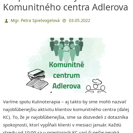
Komunitného centra Adlerova
Mgr. Petra Spielvogelová
03.05.2022
Varíme spolu Kulinoterapia – aj takto by sme mohli nazvať
najobľúbenejšiu aktivitu klientov komunitného centra (ďalej
KC). To, že je najobľúbenejšia, sme sa dozvedeli z dotazníka
spokojnosti, ktorí vypĺňali klienti v mesiaci január. Každú
stredu od 10:00 sa v priestoroch KC varí či pečie nejaká