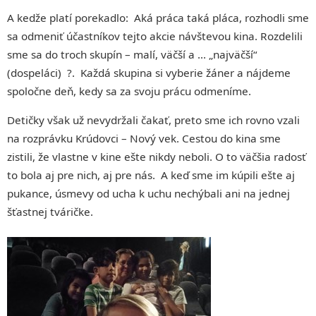
A kedže platí porekadlo: Aká práca taká pláca, rozhodli sme
sa odmeniť účastníkov tejto akcie návštevou kina. Rozdelili
sme sa do troch skupín – malí, väčší a … „najväčší“
(dospeláci) ?. Každá skupina si vyberie žáner a nájdeme
spoločne deň, kedy sa za svoju prácu odmeníme.
Detičky však už nevydržali čakať, preto sme ich rovno vzali
na rozprávku Krúdovci – Nový vek. Cestou do kina sme
zistili, že vlastne v kine ešte nikdy neboli. O to väčšia radosť
to bola aj pre nich, aj pre nás. A keď sme im kúpili ešte aj
pukance, úsmevy od ucha k uchu nechýbali ani na jednej
šťastnej tváričke.