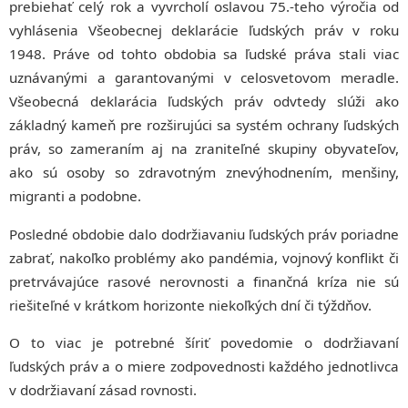
prebiehať celý rok a vyvrcholí oslavou 75.-teho výročia od
vyhlásenia Všeobecnej deklarácie ľudských práv v roku
1948. Práve od tohto obdobia sa ľudské práva stali viac
uznávanými a garantovanými v celosvetovom meradle.
Všeobecná deklarácia ľudských práv odvtedy slúži ako
základný kameň pre rozširujúci sa systém ochrany ľudských
práv, so zameraním aj na zraniteľné skupiny obyvateľov,
ako sú osoby so zdravotným znevýhodnením, menšiny,
migranti a podobne.
Posledné obdobie dalo dodržiavaniu ľudských práv poriadne
zabrať, nakoľko problémy ako pandémia, vojnový konflikt či
pretrvávajúce rasové nerovnosti a finančná kríza nie sú
riešiteľné v krátkom horizonte niekoľkých dní či týždňov.
O to viac je potrebné šíriť povedomie o dodržiavaní
ľudských práv a o miere zodpovednosti každého jednotlivca
v dodržiavaní zásad rovnosti.