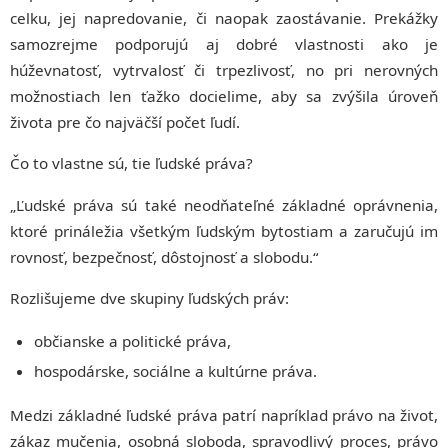
celku, jej napredovanie, či naopak zaostávanie. Prekážky
samozrejme podporujú aj dobré vlastnosti ako je
húževnatosť, vytrvalosť či trpezlivosť, no pri nerovných
možnostiach len ťažko docielime, aby sa zvýšila úroveň
života pre čo najväčší počet ľudí.
Čo to vlastne sú, tie ľudské práva?
„Ľudské práva sú také neodňateľné základné oprávnenia,
ktoré prináležia všetkým ľudským bytostiam a zaručujú im
rovnosť, bezpečnosť, dôstojnosť a slobodu.“
Rozlišujeme dve skupiny ľudských práv:
občianske a politické práva,
hospodárske, sociálne a kultúrne práva.
Medzi základné ľudské práva patrí napríklad právo na život,
zákaz mučenia, osobná sloboda, spravodlivý proces, právo