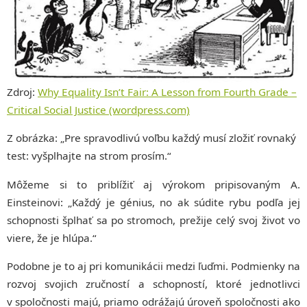
Zdroj:
Why Equality Isn’t Fair: A Lesson from Fourth Grade –
Critical Social Justice (wordpress.com)
Z obrázka: „Pre spravodlivú voľbu každý musí zložiť rovnaký
test: vyšplhajte na strom prosím.“
Môžeme si to priblížiť aj výrokom pripisovaným A.
Einsteinovi: „Každý je génius, no ak súdite rybu podľa jej
schopnosti šplhať sa po stromoch, prežije celý svoj život vo
viere, že je hlúpa.“
Podobne je to aj pri komunikácii medzi ľuďmi. Podmienky na
rozvoj svojich zručností a schopností, ktoré jednotlivci
v spoločnosti majú, priamo odrážajú úroveň spoločnosti ako