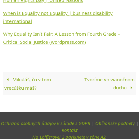
Human Rights Day | United Nations
When is Equality not Equality | business disability
international
Why Equality Isn’t Fair: A Lesson from Fourth Grade –
Critical Social Justice (wordpress.com)
Mikuláš, čo v tom
Tvoríme vo vianočnom
duchu
vrecúšku máš?
Ochrana osobných údajov v súlade s GDPR
|
Občianske podnety
|
Kontakt
Na Löfflerovej 2 parkujete v zóne A2
.