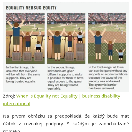
Zdroj:
When is Equality not Equality | business disability
international
Na prvom obrázku sa predpokladá, že každý bude mať
úžitok z rovnakej podpory. S každým je zaobchádzané
rovnako.