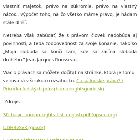
vlastniť majetok, právo na súkromie, právo na vlastný
názor… Výpočet toho, na čo všetko máme právo, je hádam
stále dlhší.
Netreba však zabúdať, že s právom človek nadobúda aj
povinnosti, a teda zodpovednosť za svoje konanie, nakoľko
„Moja sloboda sa končí tam, kde sa začína sloboda
druhého.“ Jean Jacques Rousseau.
Viac o právach sa môžete dočítať na stránke, ktorá je tomu
venovaná v širokom rozsahu, tu:
Čo sú ľudské práva? /
Príručka ľudských práv (humanrightsguide.sk)
.
Zdroje:
30_basic_human_rights_list_english.pdf (opseu.org)
UDHRvSVK (gov.sk)