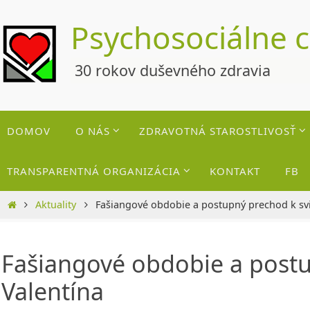
Skip
Psychosociálne 
to
content
30 rokov duševného zdravia
Skip
DOMOV
O NÁS
ZDRAVOTNÁ STAROSTLIVOSŤ
to
content
TRANSPARENTNÁ ORGANIZÁCIA
KONTAKT
FB
Home
Aktuality
Fašiangové obdobie a postupný prechod k svi
Fašiangové obdobie a postu
Valentína