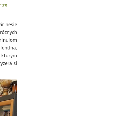
ntre
ár nesie
 rôznych
 minulom
lentína,
, ktorým
yzerá si