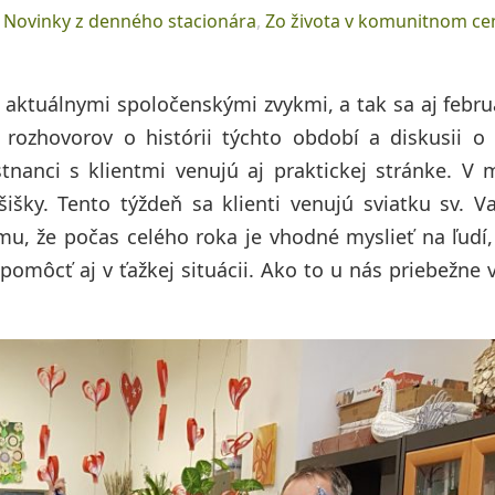
,
Novinky z denného stacionára
,
Zo života v komunitnom ce
s aktuálnymi spoločenskými zvykmi, a tak sa aj febru
rozhovorov o histórii týchto období a diskusii o
tnanci s klientmi venujú aj praktickej stránke. V
išky. Tento týždeň sa klienti venujú sviatku sv. Va
u, že počas celého roka je vhodné myslieť na ľudí
môcť aj v ťažkej situácii. Ako to u nás priebežne v