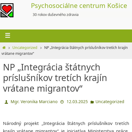
Skip
Psychosociálne centrum Košice
to
30 rokov duševného zdravia
content
Home
Uncategorized
NP „Integrácia štátnych príslušníkov tretích krajín
vrátane migrantov“
NP „Integrácia štátnych
príslušníkov tretích krajín
vrátane migrantov“
Mgr. Veronika Marciano
12.03.2025
Uncategorized
Národný projekt „Integrácia štátnych príslušníkov tretích
krajín vrátane migrantov“ je iniciatíva Ministerstva práce,