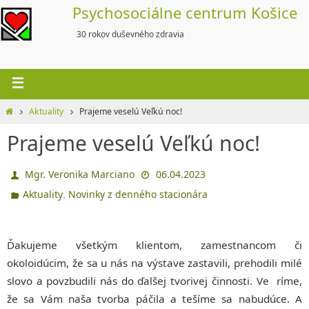
Skip
Psychosociálne centrum Košice
to
30 rokov duševného zdravia
content
Home
Aktuality
Prajeme veselú Veľkú noc!
Prajeme veselú Veľkú noc!
Mgr. Veronika Marciano
06.04.2023
,
Aktuality
Novinky z denného stacionára
Ďakujeme všetkým klientom, zamestnancom či
okoloidúcim, že sa u nás na výstave zastavili, prehodili milé
slovo a povzbudili nás do ďalšej tvorivej činnosti. Ve ríme,
že sa Vám naša tvorba páčila a tešíme sa nabudúce. A