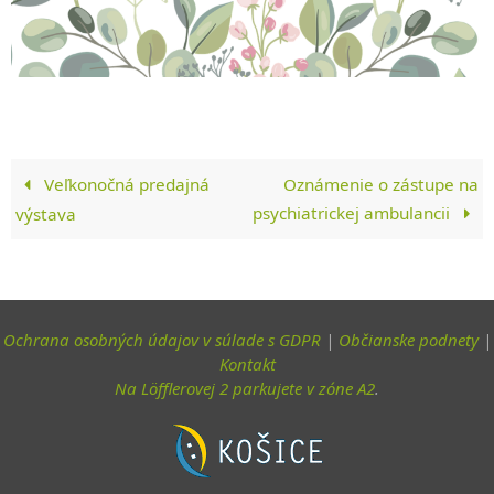
Veľkonočná predajná
Oznámenie o zástupe na
psychiatrickej ambulancii
výstava
Ochrana osobných údajov v súlade s GDPR
|
Občianske podnety
|
Kontakt
Na Löfflerovej 2 parkujete v zóne A2
.