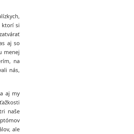
lízkych,
ktorí si
zatvárať
as aj so
hu menej
erím, na
ali nás,
sa aj my
ťažkosti
tri naše
ymptómov
lov, ale