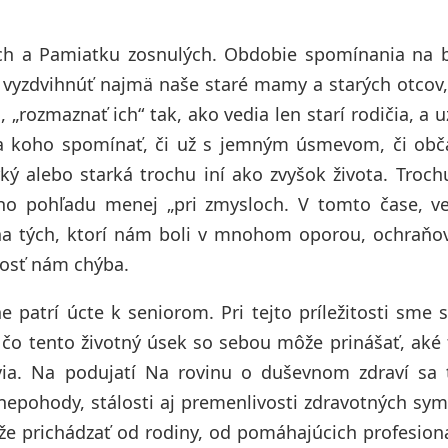
ch a Pamiatku zosnulých. Obdobie spomínania na b
m vyzdvihnúť najmä naše staré mamy a starých otcov, 
, „rozmaznať ich“ tak, ako vedia len starí rodičia, a u
na koho spomínať, či už s jemným úsmevom, či obč
rký alebo starká trochu iní ako zvyšok života. Troc
ášho pohľadu menej „pri zmysloch. V tomto čase, v
a tých, ktorí nám boli v mnohom oporou, ochraňov
nosť nám chýba.
patrí úcte k seniorom. Pri tejto príležitosti sme 
čo tento životný úsek so sebou môže prinášať, aké 
via. Na podujatí Na rovinu o duševnom zdraví sa 
nepohody, stálosti aj premenlivosti zdravotných s
 prichádzať od rodiny, od pomáhajúcich profesioná