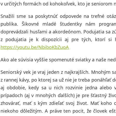
v určitých formách od kohokoľvek, kto je seniorom 
Snažili sme sa poskytnúť odpovede na trefné otáz
publika. Šikovné mladé študentky nám program 
doprevádzali husľami a akordeónom. Podujatia sa zú
z podujatia je k dispozícii aj pre tých, ktorí s
https://youtu.be/NbiboKbZuoA
Ako ale súvisia vyššie spomenuté sviatky a naše ne
Seniorský vek je vraj jeden z najkrajších. Mnohým sa 
z rannej kávy, po ktorej sa už nie je treba ponáhľať
aj obdobie, kedy sa u nich rozvinie jedna alebo
prípadoch (aj v mnohých ďalších) je pre šťastný ži
zhovárať, mať s kým zdieľať svoj život. Mať koho 
niekoho dôležitým. A práve ten pocit, že človek eš