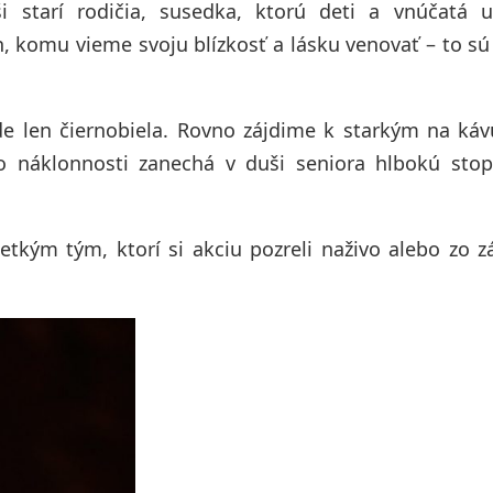
 starí rodičia, susedka, ktorú deti a vnúčatá u
, komu vieme svoju blízkosť a lásku venovať – to sú 
e len čiernobiela. Rovno zájdime k starkým na kávu
 náklonnosti zanechá v duši seniora hlbokú stop
tkým tým, ktorí si akciu pozreli naživo alebo zo 