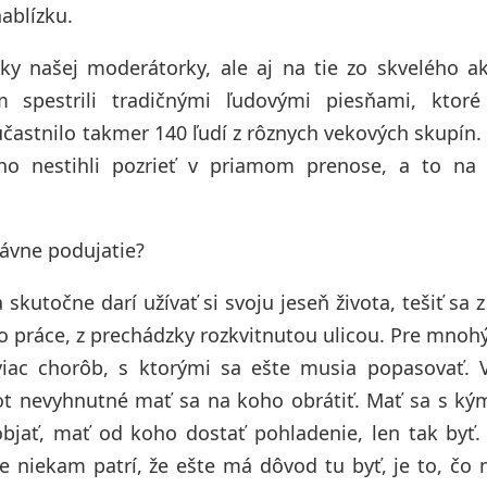
nablízku.
ky našej moderátorky, ale aj na tie zo skvelého a
spestrili tradičnými ľudovými piesňami, ktoré
častnilo takmer 140 ľudí z rôznych vekových skupín
i ho nestihli pozrieť v priamom prenose, a to na
dávne podujatie?
skutočne darí užívať si svoju jeseň života, tešiť sa z
 do práce, z prechádzky rozkvitnutou ulicou. Pre mnohý
 viac chorôb, s ktorými sa ešte musia popasovať.
vot nevyhnutné mať sa na koho obrátiť. Mať sa s ký
objať, mať od koho dostať pohladenie, len tak byť.
te niekam patrí, že ešte má dôvod tu byť, je to, č