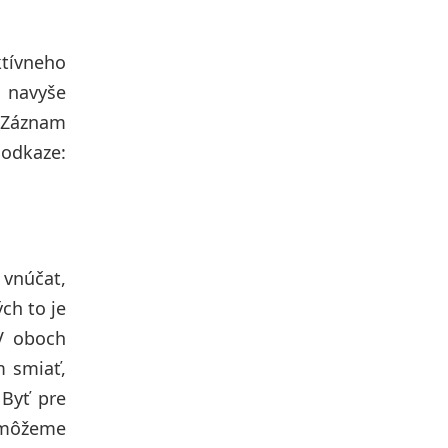
ktívneho
 navyše
. Záznam
 odkaze:
 vnúčat,
ch to je
 V oboch
m smiať,
 Byť pre
o môžeme