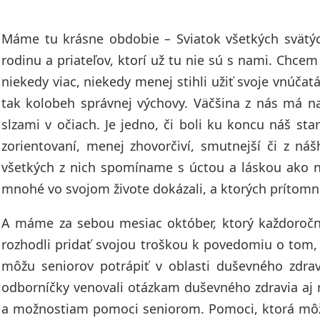
Máme tu krásne obdobie – Sviatok všetkých svätý
rodinu a priateľov, ktorí už tu nie sú s nami. Chce
niekedy viac, niekedy menej stihli užiť svoje vnúčatá
tak kolobeh správnej výchovy. Väčšina z nás má 
slzami v očiach. Je jedno, či boli ku koncu náš sta
zorientovaní, menej zhovorčiví, smutnejší či z n
všetkých z nich spomíname s úctou a láskou ako n
mnohé vo svojom živote dokázali, a ktorých prítom
A máme za sebou mesiac október, ktorý každoročne 
rozhodli pridať svojou troškou k povedomiu o tom, 
môžu seniorov potrápiť v oblasti duševného zdra
odborníčky venovali otázkam duševného zdravia aj 
a možnostiam pomoci seniorom. Pomoci, ktorá môže