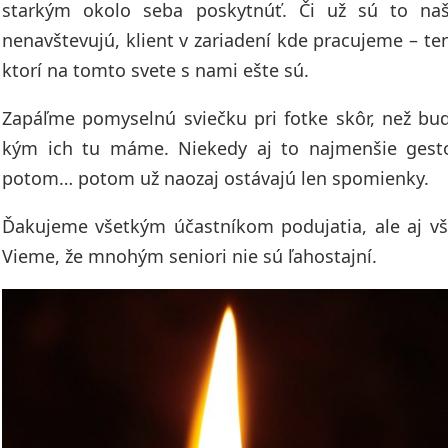
starkým okolo seba poskytnúť. Či už sú to naši
nenavštevujú, klient v zariadení kde pracujeme – ten
ktorí na tomto svete s nami ešte sú.
Zapáľme pomyselnú sviečku pri fotke skôr, než bud
kým ich tu máme. Niekedy aj to najmenšie gesto
potom… potom už naozaj ostávajú len spomienky.
Ďakujeme všetkým účastníkom podujatia, ale aj vše
Vieme, že mnohým seniori nie sú ľahostajní.