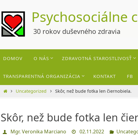
Skip
Psychosociálne 
to
content
30 rokov duševného zdravia
Skip
DOMOV
O NÁS
ZDRAVOTNÁ STAROSTLIVOSŤ
to
content
TRANSPARENTNÁ ORGANIZÁCIA
KONTAKT
FB
Home
Uncategorized
Skôr, než bude fotka len čiernobiela.
Skôr, než bude fotka len čie
Mgr. Veronika Marciano
02.11.2022
Uncatego