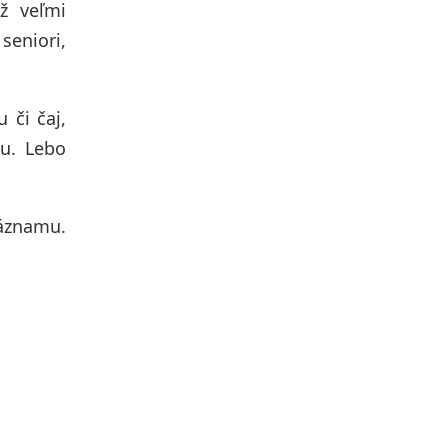
ž veľmi
seniori,
 či čaj,
u. Lebo
záznamu.