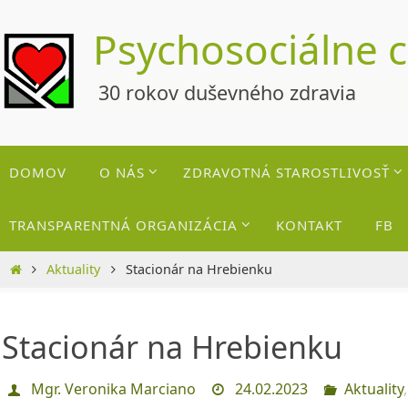
Skip
Psychosociálne 
to
content
30 rokov duševného zdravia
Skip
DOMOV
O NÁS
ZDRAVOTNÁ STAROSTLIVOSŤ
to
content
TRANSPARENTNÁ ORGANIZÁCIA
KONTAKT
FB
Home
Aktuality
Stacionár na Hrebienku
Stacionár na Hrebienku
Mgr. Veronika Marciano
24.02.2023
Aktuality