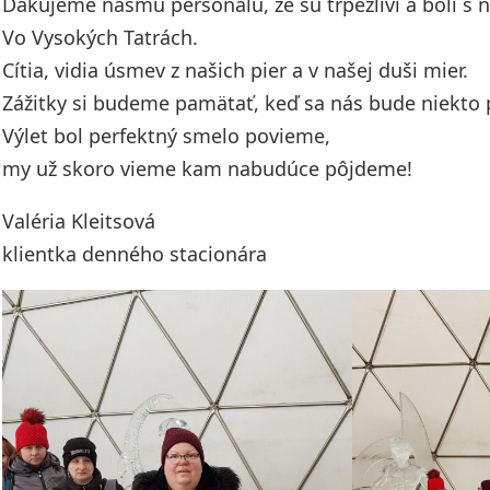
Ďakujeme nášmu personálu, že sú trpezliví a boli s
Vo Vysokých Tatrách.
Cítia, vidia úsmev z našich pier a v našej duši mier.
Zážitky si budeme pamätať, keď sa nás bude niekto 
Výlet bol perfektný smelo povieme,
my už skoro vieme kam nabudúce pôjdeme!
Valéria Kleitsová
klientka denného stacionára