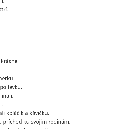
i.
trí.
 krásne.
netku.
polievku.
ínali,
i.
li koláčik a kávičku.
a príchod ku svojim rodinám.