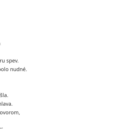
a
ru spev.
bolo nudné.
šla.
hlava.
hovorom,