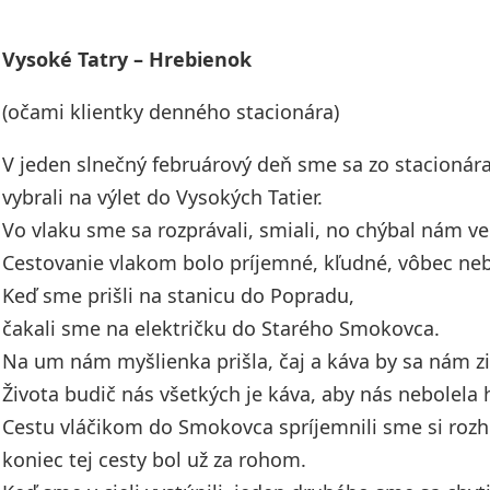
Vysoké Tatry – Hrebienok
(očami klientky denného stacionára)
V jeden slnečný februárový deň sme sa zo stacionár
vybrali na výlet do Vysokých Tatier.
Vo vlaku sme sa rozprávali, smiali, no chýbal nám ve
Cestovanie vlakom bolo príjemné, kľudné, vôbec ne
Keď sme prišli na stanicu do Popradu,
čakali sme na električku do Starého Smokovca.
Na um nám myšlienka prišla, čaj a káva by sa nám zi
Života budič nás všetkých je káva, aby nás nebolela 
Cestu vláčikom do Smokovca spríjemnili sme si roz
koniec tej cesty bol už za rohom.