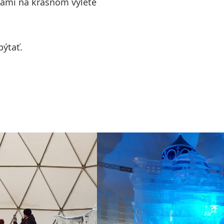
 nami na krásnom výlete
pýtať.