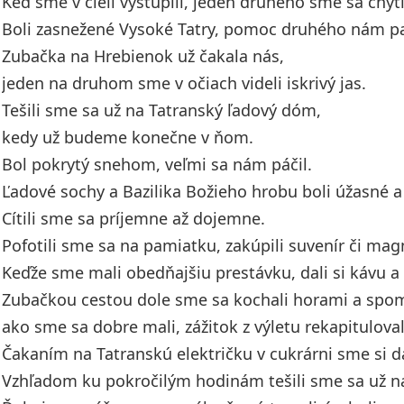
Keď sme v cieli vystúpili, jeden druhého sme sa chytil
Boli zasnežené Vysoké Tatry, pomoc druhého nám pa
Zubačka na Hrebienok už čakala nás,
jeden na druhom sme v očiach videli iskrivý jas.
Tešili sme sa už na Tatranský ľadový dóm,
kedy už budeme konečne v ňom.
Bol pokrytý snehom, veľmi sa nám páčil.
Ľadové sochy a Bazilika Božieho hrobu boli úžasné a
Cítili sme sa príjemne až dojemne.
Pofotili sme sa na pamiatku, zakúpili suvenír či mag
Keďže sme mali obedňajšiu prestávku, dali si kávu a 
Zubačkou cestou dole sme sa kochali horami a spom
ako sme sa dobre mali, zážitok z výletu rekapituloval
Čakaním na Tatranskú električku v cukrárni sme si da
Vzhľadom ku pokročilým hodinám tešili sme sa už n