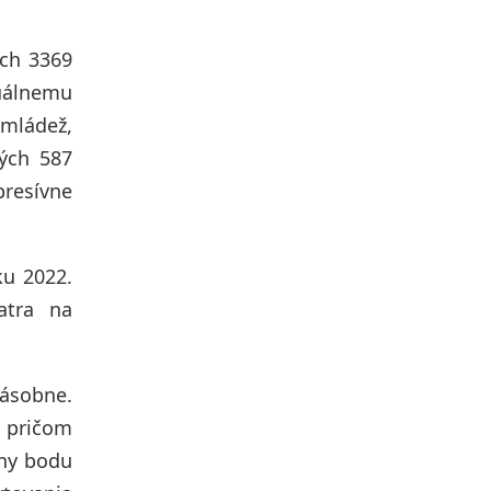
ch 3369
tuálnemu
 mládež,
ných 587
presívne
ku 2022.
atra na
násobne.
, pričom
eny bodu