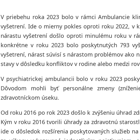
V priebehu roka 2023 bolo v rámci Ambulancie k
vyšetrení. Ide o mierny pokles oproti roku 2022, v
nárastu vyšetrení došlo oproti minulému roku v rá
konkrétne v roku 2023 bolo poskytnutých 793 vyš
vyšetrení, nárast súvisí s nárastom problémov ako 
stavy v dôsledku konfliktov v rodine alebo medzi ro
V psychiatrickej ambulancii bolo v roku 2023 posky
Dôvodom mohli byť personálne zmeny (zníženie
zdravotníckom úseku.
Od roku 2016 po rok 2023 došlo k zvýšeniu úhrad zdr
Kým v roku 2016 tvorili úhrady za zdravotnú starostl
ide o dôsledok rozšírenia poskytovaných služieb na