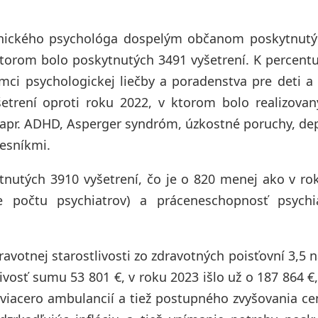
linického psychológa dospelým občanom poskytnutý
 ktorom bolo poskytnutých 3491 vyšetrení. K percen
mci psychologickej liečby a poradenstva pre deti a
etrení oproti roku 2022, v ktorom bolo realizova
napr. ADHD, Asperger syndróm, úzkostné poruchy, de
vesníkmi.
tnutých 3910 vyšetrení, čo je o 820 menej ako v ro
 počtu psychiatrov) a práceneschopnosť psychi
avotnej starostlivosti zo zdravotných poisťovní 3,5 
ivosť sumu 53 801 €, v roku 2023 išlo už o 187 864 €
 viacero ambulancií a tiež postupného zvyšovania c