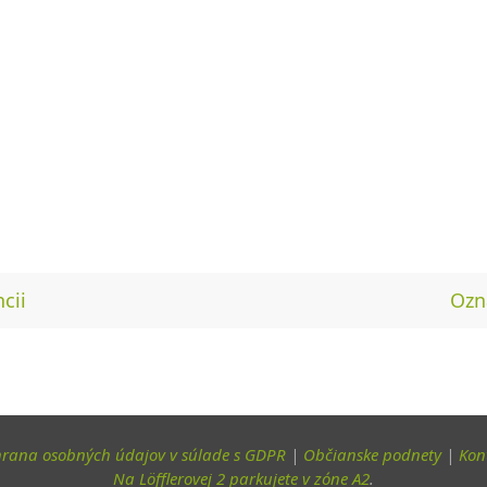
cii
Oz
rana osobných údajov v súlade s GDPR
|
Občianske podnety
|
Kon
Na Löfflerovej 2 parkujete v zóne A2
.