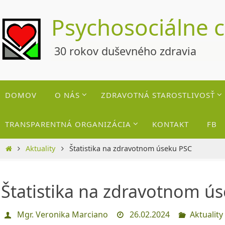
Skip
Psychosociálne 
to
content
30 rokov duševného zdravia
Skip
DOMOV
O NÁS
ZDRAVOTNÁ STAROSTLIVOSŤ
to
content
TRANSPARENTNÁ ORGANIZÁCIA
KONTAKT
FB
Home
Aktuality
Štatistika na zdravotnom úseku PSC
Štatistika na zdravotnom ú
Mgr. Veronika Marciano
26.02.2024
Aktuality