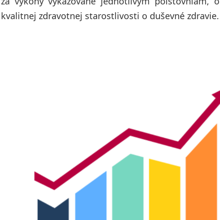
za výkony vykazované jednotlivým poisťovniam, od
kvalitnej zdravotnej starostlivosti o duševné zdravie.