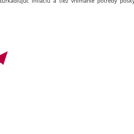
zrkadľujúc infláciu a tiež vnímanie potreby posk