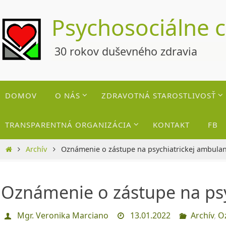
Skip
Psychosociálne 
to
content
30 rokov duševného zdravia
Skip
DOMOV
O NÁS
ZDRAVOTNÁ STAROSTLIVOSŤ
to
content
TRANSPARENTNÁ ORGANIZÁCIA
KONTAKT
FB
Home
Archív
Oznámenie o zástupe na psychiatrickej ambulan
Oznámenie o zástupe na psy
Mgr. Veronika Marciano
13.01.2022
Archív
,
O