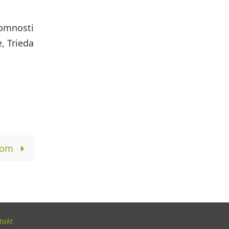
omnosti
, Trieda
trom
takt