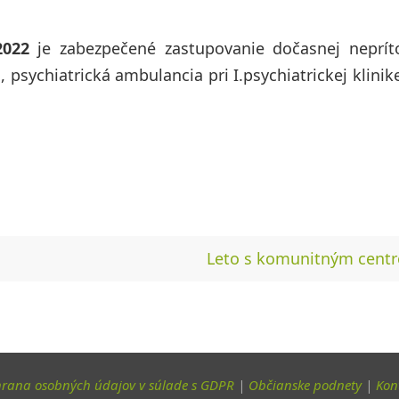
2022
je zabezpečené zastupovanie dočasnej neprít
 psychiatrická ambulancia pri I.psychiatrickej klinike
Leto s komunitným cen
rana osobných údajov v súlade s GDPR
|
Občianske podnety
|
Kon