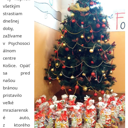
všetkým
strastiam
dnešnej
doby,
zažívame
v Psychosoci
álnom
centre
Košice. Opäť
sa pred
našou
bránou
pristavilo
veľké
mraziarensk
é auto,
z ktorého