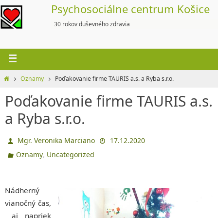
Skip
Psychosociálne centrum Košice
to
30 rokov duševného zdravia
content
Home
Oznamy
Poďakovanie firme TAURIS a.s. a Ryba s.r.o.
Poďakovanie firme TAURIS a.s.
a Ryba s.r.o.
Mgr. Veronika Marciano
17.12.2020
,
Oznamy
Uncategorized
Nádherný
vianočný čas,
aj napriek