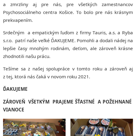
a zmrzliny aj pre nás, pre všetkých zamestnancov
Psychosociálneho centra Košice. To bolo pre nás krásnym
prekvapením.
Srdečným a empatickým ľuďom z firmy Tauris, a.s. a Ryba
s.r.o. patrí naše veľké ĎAKUJEME. Pomohli a dodali nádej na
lepšie časy mnohým rodinám, deťom, ale zároveň krásne
zhodnotili našu prácu.
Tešíme sa z našej spolupráce v tomto roku a zároveň aj
z tej, ktorá nás čaká v novom roku 2021.
ĎAKUJEME
ZÁROVEŇ VŠETKÝM PRAJEME ŠŤASTNÉ A POŽEHNANÉ
VIANOCE