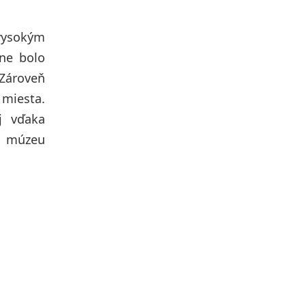
 vysokým
dne bolo
 Zároveň
 miesta.
aj vďaka
m múzeu