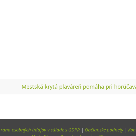
Mestská krytá plaváreň pomáha pri horúča
rana osobných údajov v súlade s GDPR
|
Občianske podnety
|
Kon