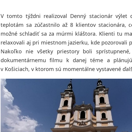
V tomto týždni realizoval Denný stacionár výlet
teplotám sa zúčastnilo až 8 klientov stacionára, 
možné schladiť sa za múrmi kláštora. Klienti tu ma
relaxovali aj pri miestnom jazierku, kde pozorovali
Nakoľko nie všetky priestory boli sprístupnené,
dokumentárnemu filmu k danej téme a plánujú
v Košiciach, v ktorom sú momentálne vystavené ďalš