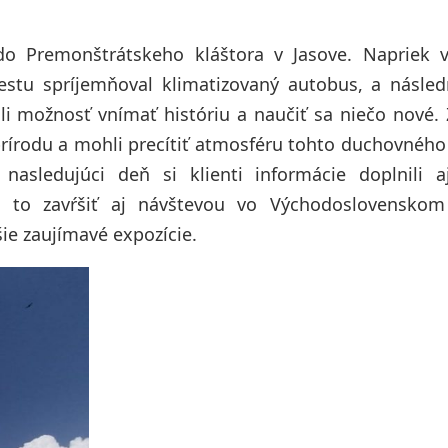
 do Premonštrátskeho kláštora v Jasove. Napriek
cestu spríjemňoval klimatizovaný autobus, a násle
li možnosť vnímať históriu a naučiť sa niečo nové.
 prírodu a mohli precítiť atmosféru tohto duchovného
 nasledujúci deň si klienti informácie doplnili 
 to zavŕšiť aj návštevou vo Východoslovensko
ie zaujímavé expozície.