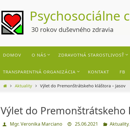
Skip
Psychosociálne 
to
content
30 rokov duševného zdravia
Skip
DOMOV
O NÁS
ZDRAVOTNÁ STAROSTLIVOSŤ
to
content
TRANSPARENTNÁ ORGANIZÁCIA
KONTAKT
FB
Home
Aktuality
Výlet do Premonštrátskeho kláštora – Jasov
Výlet do Premonštrátskeho k
Mgr. Veronika Marciano
25.06.2021
Aktuality